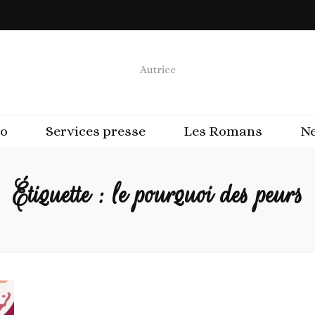
Autrice
io
Services presse
Les Romans
N
Étiquette :
le pourquoi des peurs