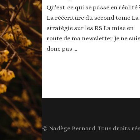
Qu’est-ce qui se passe en réalité 
La réécriture du second tome La
stratégie sur les RS La mise en
route de ma newsletter Je ne sui
donc pas …
© Nadège Bernard. Tous droits ré