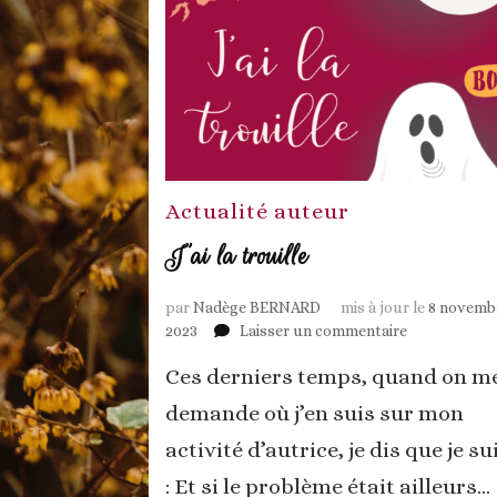
Actualité auteur
J’ai la trouille
par
Nadège BERNARD
mis à jour le
8 novemb
sur
2023
Laisser un commentaire
J’ai
Ces derniers temps, quand on m
la
trouille
demande où j’en suis sur mon
activité d’autrice, je dis que je su
: Et si le problème était ailleurs…