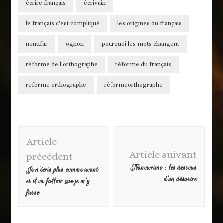
écrire français
écrivain
le français c'est compliqué
les origines du français
nenufar
ognon
pourquoi les mots changent
réforme de l'orthographe
réforme du français
reforme orthographe
réformeorthographe
Navigation
Article
d'article
Article suivant
précédent
Nanowrimo : les dessous
Je n’écris plus comme avant
d’un désastre
et il va falloir que je m’y
fasse