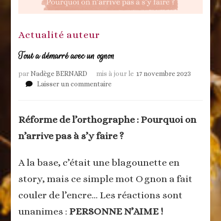
Actualité auteur
Tout a démarré avec un ognon
par
Nadège BERNARD
mis à jour le
17 novembre 2023
sur
Laisser un commentaire
Tout
a
démarré
Réforme de l’orthographe : Pourquoi on
avec
n’arrive pas à s’y faire ?
un
ognon
A la base, c’était une blagounette en
story, mais ce simple mot Ognon a fait
couler de l’encre… Les réactions sont
unanimes :
PERSONNE N’AIME !