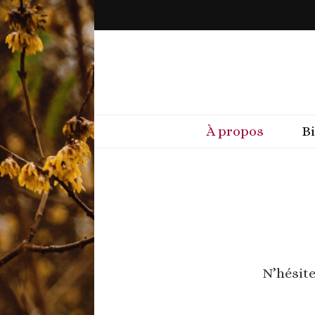
À propos
B
N’hésite