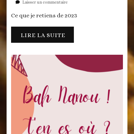
sur
Laisser un commentaire
C’est
Ce que je retiens de 2023
l’heure
du
bilan
LIRE LA SUITE