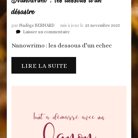
désastre
par
Nadège BERNARD
mis à jour le
25 novembre 2023
sur
Laisser un commentaire
Nanowrimo
Nanowrimo : les dessous d’un echec
:
les
dessous
d’un
LIRE LA SUITE
désastre