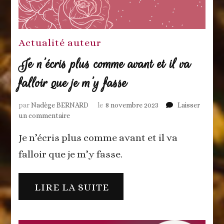
Actualité auteur
Je n’écris plus comme avant et il va
falloir que je m’y fasse
par
Nadège BERNARD
le
8 novembre 2023
Laisser
sur
un commentaire
Je
Je n’écris plus comme avant et il va
n’écris
plus
falloir que je m’y fasse.
comme
avant
et
LIRE LA SUITE
il
va
falloir
que