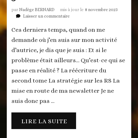
par
Nadège BERNARD
mis à jour le
8 novembre 2023
sur
Laisser un commentaire
J’ai
Ces derniers temps, quand on me
la
trouille
demande où j’en suis sur mon activité
d’autrice, je dis que je suis : Et si le
problème était ailleurs… Qu’est-ce qui se
passe en réalité ? La réécriture du
second tome La stratégie sur les RS La
mise en route de ma newsletter Je ne
suis donc pas …
LIRE LA SUITE