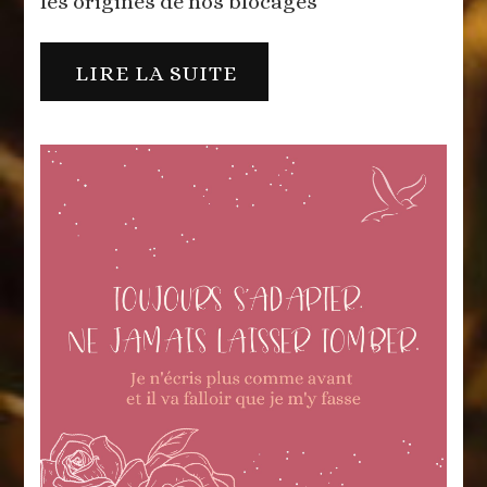
les origines de nos blocages
ognon
LIRE LA SUITE