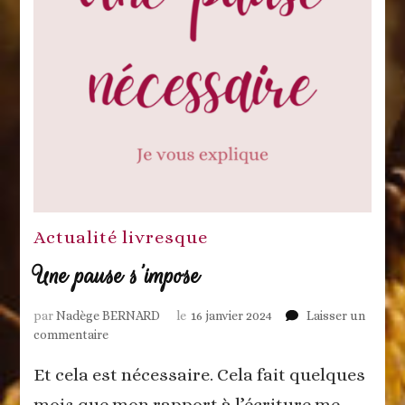
Actualité livresque
Une pause s’impose
par
Nadège BERNARD
le
16 janvier 2024
Laisser un
sur
commentaire
Une
Et cela est nécessaire. Cela fait quelques
pause
s’impose
mois que mon rapport à l’écriture me