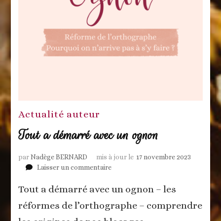
Actualité auteur
Tout a démarré avec un ognon
par
Nadège BERNARD
mis à jour le
17 novembre 2023
sur
Laisser un commentaire
Tout
Tout a démarré avec un ognon – les
a
démarré
réformes de l’orthographe – comprendre
avec
un