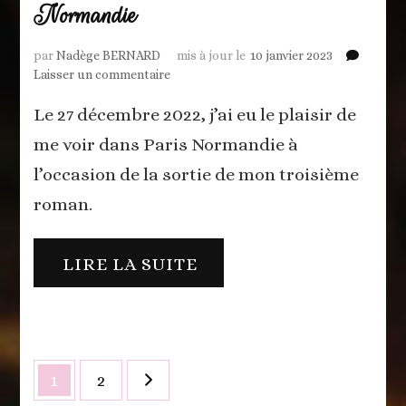
Normandie
par
Nadège BERNARD
mis à jour le
10 janvier 2023
sur
Laisser un commentaire
Nouvelle
Le 27 décembre 2022, j’ai eu le plaisir de
parution
dans
me voir dans Paris Normandie à
Paris
Normandie
l’occasion de la sortie de mon troisième
roman.
LIRE LA SUITE
Navigation
Page
Page
1
2
des