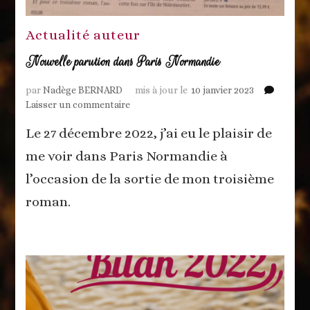
Actualité auteur
Nouvelle parution dans Paris Normandie
par
Nadège BERNARD
mis à jour le
10 janvier 2023
sur
Laisser un commentaire
Nouvelle
Le 27 décembre 2022, j’ai eu le plaisir de
parution
dans
me voir dans Paris Normandie à
Paris
l’occasion de la sortie de mon troisième
Normandie
roman.