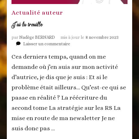
Actualité auteur
J’ai la trouille
par
Nadège BERNARD
mis à jour le
8 novembre 2023
sur
Laisser un commentaire
J’ai
Ces derniers temps, quand on me
la
trouille
demande où j’en suis sur mon activité
d’autrice, je dis que je suis : Et si le
problème était ailleurs… Qu’est-ce qui se
passe en réalité ? La réécriture du
second tome La stratégie sur les RS La
mise en route de ma newsletter Je ne
suis donc pas …