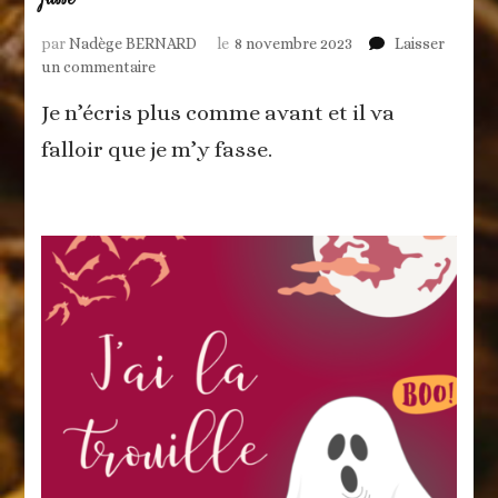
par
Nadège BERNARD
le
8 novembre 2023
Laisser
sur
un commentaire
Je
Je n’écris plus comme avant et il va
n’écris
plus
falloir que je m’y fasse.
comme
avant
et
il
va
falloir
que
je
m’y
fasse