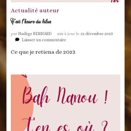
Actualité auteur
C’est l’heure du bilan
par
Nadège BERNARD
mis à jour le
21 décembre 2023
sur
Laisser un commentaire
C’est
Ce que je retiens de 2023
l’heure
du
bilan