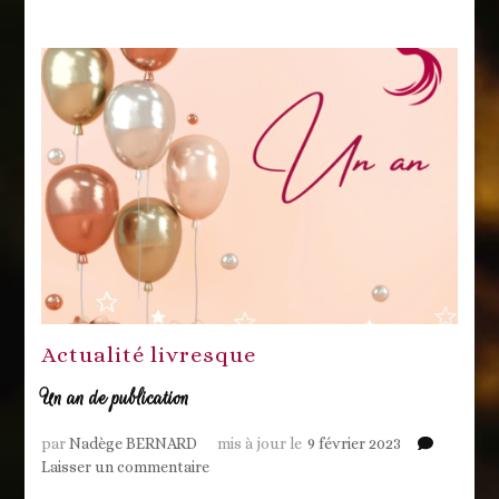
Actualité livresque
Un an de publication
par
Nadège BERNARD
mis à jour le
9 février 2023
sur
Laisser un commentaire
Un