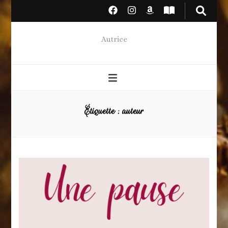
Autrice
Étiquette :
auteur