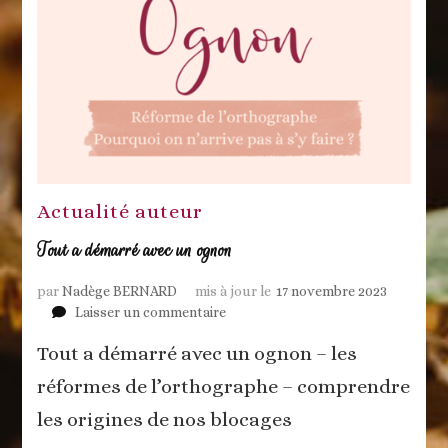
Actualité auteur
Tout a démarré avec un ognon
par
Nadège BERNARD
mis à jour le
17 novembre 2023
sur
Laisser un commentaire
Tout
Tout a démarré avec un ognon – les
a
démarré
réformes de l’orthographe – comprendre
avec
les origines de nos blocages
un
ognon