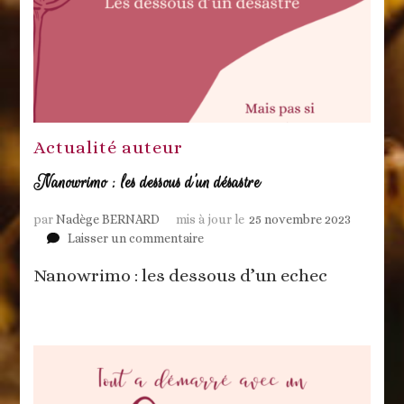
Actualité auteur
Nanowrimo : les dessous d’un désastre
par
Nadège BERNARD
mis à jour le
25 novembre 2023
sur
Laisser un commentaire
Nanowrimo
Nanowrimo : les dessous d’un echec
:
les
dessous
d’un
désastre