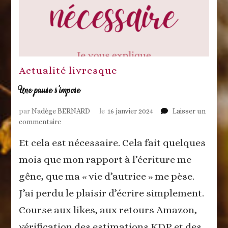
Actualité livresque
Une pause s’impose
par
Nadège BERNARD
le
16 janvier 2024
Laisser un
sur
commentaire
Une
Et cela est nécessaire. Cela fait quelques
pause
s’impose
mois que mon rapport à l’écriture me
gêne, que ma « vie d’autrice » me pèse.
J’ai perdu le plaisir d’écrire simplement.
Course aux likes, aux retours Amazon,
vérification des estimations KDP et des