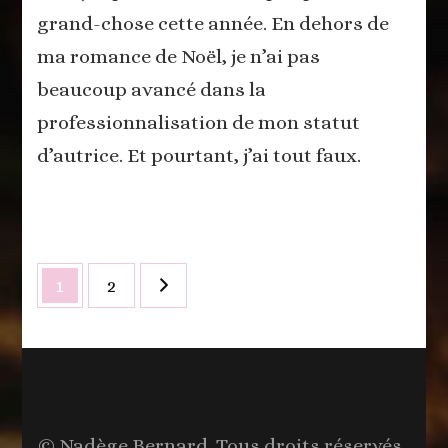
grand-chose cette année. En dehors de
ma romance de Noël, je n’ai pas
beaucoup avancé dans la
professionnalisation de mon statut
d’autrice. Et pourtant, j’ai tout faux.
Navigation
Page
Page
1
2
des
articles
© Nadège Bernard. Tous droits réservés