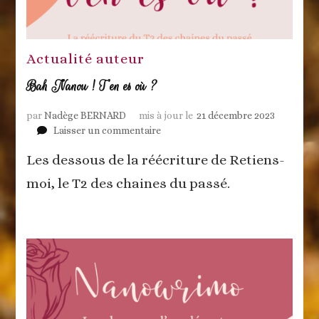
Actualité auteur
Bah Nanou ! T’en es où ?
par
Nadège BERNARD
mis à jour le
21 décembre 2023
sur
Laisser un commentaire
Bah
Les dessous de la réécriture de Retiens-
Nanou
!
moi, le T2 des chaines du passé.
T’en
es
où
?