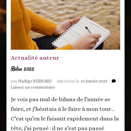
Actualité auteur
Bilan 2022
par
Nadège BERNARD
mis à jour le
10 janvier 2023
sur
Laisser un commentaire
Bilan
Je vois pas mal de bilans de l’année se
2022
faire, et j’hésitais à le faire à mon tour…
C’est qu’en le faisant rapidement dans la
tête, j’ai pensé : il ne s’est pas passé